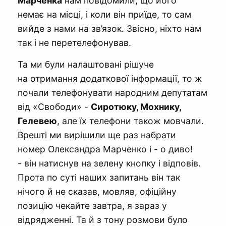
Марченка
нам повідомили, що його
немає на місці, і коли він приїде, то сам
вийде з нами на зв’язок. Звісно, ніхто нам
так і не перетелефонував.
Та ми були налаштовані рішуче
на отримання додаткової інформації, то ж
почали телефонувати народним депутатам
від «Свободи» -
Сиротюку, Мохнику,
Гелевею
, але їх телефони також мовчали.
Врешті ми вирішили ще раз набрати
номер Олександра Марченко і - о диво!
- він натиснув на зелену кнопку і відповів.
Прота по суті наших запитань він так
нічого й не сказав, мовляв, офіційну
позицію чекайте завтра, я зараз у
відрядженні. Та й з тону розмови було