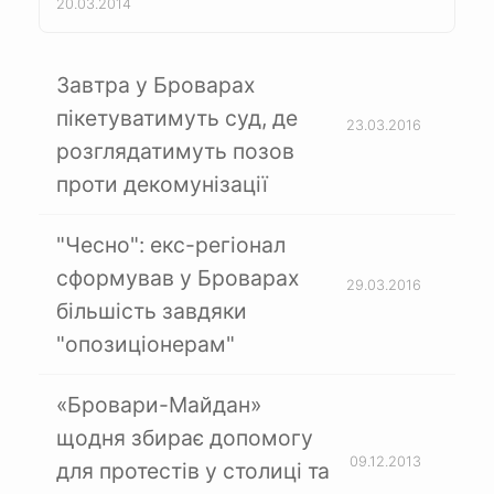
20.03.2014
Завтра у Броварах
пікетуватимуть суд, де
23.03.2016
розглядатимуть позов
проти декомунізації
"Чесно": екс-регіонал
сформував у Броварах
29.03.2016
більшість завдяки
"опозиціонерам"
«Бровари-Майдан»
щодня збирає допомогу
09.12.2013
для протестів у столиці та