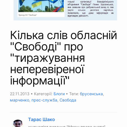
Кілька слів обласній
"Свободі" про
"тиражування
неперевіреної
інформації"
22.11.2013
• Категорії:
Блоги
• Теги:
брусенська
,
марченко
,
прес-служба
,
Свобода
Тарас Шако
журналіст видання "Маєш право знати",