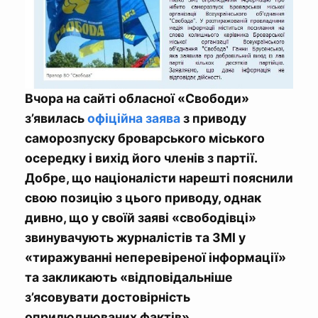
Вчора на сайті обласної «Свободи»
з’явилась
офіційна заява
з приводу
саморозпуску броварського міського
осередку і вихід його членів з партії.
Добре, що націоналісти нарешті пояснили
свою позицію з цього приводу, однак
дивно, що у своїй заяві «свободівці»
звинувачують журналістів та ЗМІ у
«тиражуванні неперевіреної інформації»
та закликають «відповідальніше
з’ясовувати достовірність
оприлюднюваних фактів».