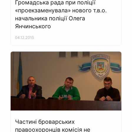
Громадська рада при поліції
«проекзаменувала» нового т.в.о.
начальника поліції Олега
Янчинського
04.12.2015
Частині броварських
правоохоронців комісія не