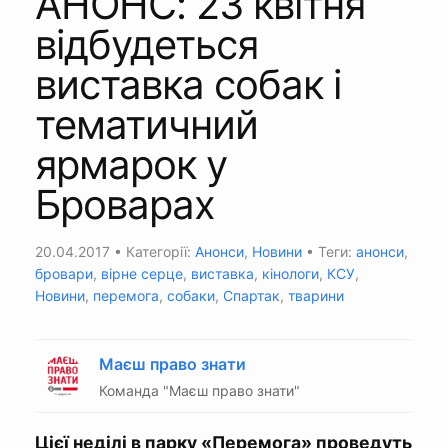
АНОНС: 23 квітня
відбудеться
виставка собак і
тематичний
ярмарок у
Броварах
20.04.2017
• Категорії:
Анонси
,
Новини
• Теги:
анонси
,
бровари
,
вірне серце
,
виставка
,
кінологи
,
КСУ
,
Новини
,
перемога
,
собаки
,
Спартак
,
тварини
Маєш право знати
Команда "Маєш право знати"
Цієї неділі в парку «Перемога» проведуть