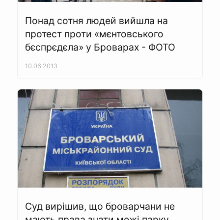
Понад сотня людей вийшла на
протест проти «мєнтовського
бєспрєдєла» у Броварах - ФОТО
10.06.2013
Суд вирішив, що броварчани не
мають права знати межі парку