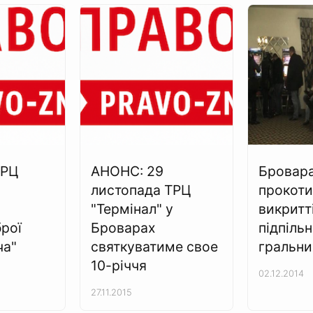
ТРЦ
АНОНС: 29
Бровар
листопада ТРЦ
прокоти
"Термінал" у
викритт
брої
Броварах
підпіль
ча"
святкуватиме свое
гральни
10-річчя
02.12.2014
27.11.2015