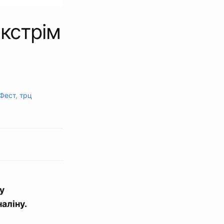
кстрім
 Фест
,
трц
у
аліну.