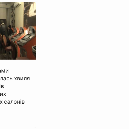
ами
лась хвиля
ів
них
х салонів