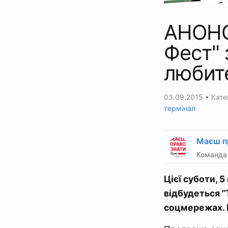
АНОНС:
Фест"
любите
03.09.2015
• Кате
термінал
Маєш п
Команда 
Цієї суботи, 
відбудеться ”
соцмережах. Н