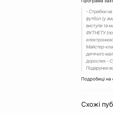
Програма зах
- Стрибки на
футбол (у зм
виступи та м
ФУТНЕТУ (пок
електронною 
Майстер-клас
дитячого малю
дорослих - С
Подарунки вс
Подробиці на 
Схожі пуб