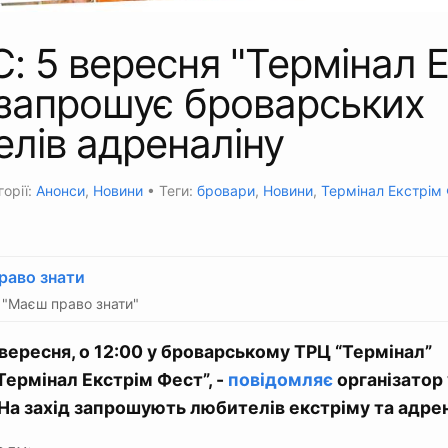
 5 вересня "Термінал Е
 запрошує броварських
лів адреналіну
горії:
Анонси
,
Новини
• Теги:
бровари
,
Новини
,
Термінал Екстрім
раво знати
"Маєш право знати"
5 вересня, о 12:00 у броварському ТРЦ “Термінал”
Термінал Екстрім Фест”, -
повідомляє
організатор 
а захід запрошують любителів екстріму та адрен