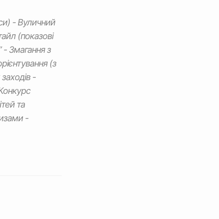
си) - Вуличний
айл (показові
 - Змагання з
рієнтування (з
заходів -
 Конкурс
ітей та
изами -