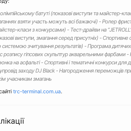
оду:
 олімпійському батуті (показові виступи та майстер-кла
аганнях взяти участь можуть всі бажаючі) - Ролер фрист
айстер-класи з конкурсами) - Тест-драйви на “JETROLL”
азові виступи, змагання серед присутніх) - Спортивне о
системою зчитування результатів) - Програма дитячих 
 розпису гіпсових скульптур акварельними фарбами -
нка на асфальті - Спортивні і тематичні конкурси для д
упровід заходу DJ Black - Нагородження переможців пр
ім учасникам змагань
сайті
trc-terminal.com.ua
.
лікації