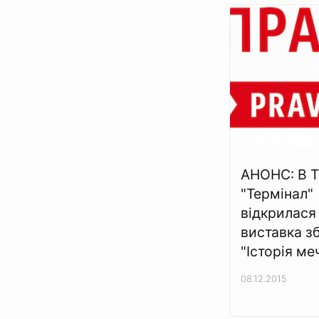
АНОНС: В 
"Термінал"
відкрилася
виставка з
"Історія ме
08.12.2015