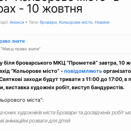
ах - 10 жовтня
орії:
Анонси
• Теги:
бровари
,
Кольорове місто
,
Новини
раво знати
"Маєш право знати"
 біля броварського МКЦ “Прометей” завтра, 10 ж
ахід “Кольорове місто” -
повідомляють
організато
вяткові заходи будут тривати з 11:00 до 17:00, в 
, виставка художніх робіт, виступ бандуристів.
ьорового міста”:
а юних художнікiв мiста Бровари та досвiдченіх робiт м
i анiмацiйнi розваги для дiтей