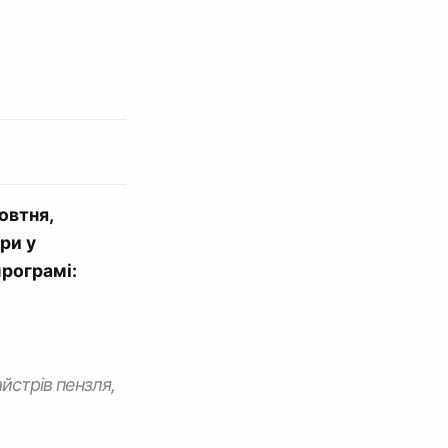
овтня,
ри у
програмі:
айстрів пензля,