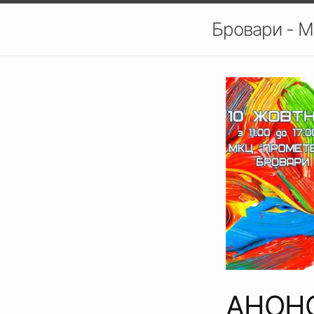
Бровари - М
АНОНС: