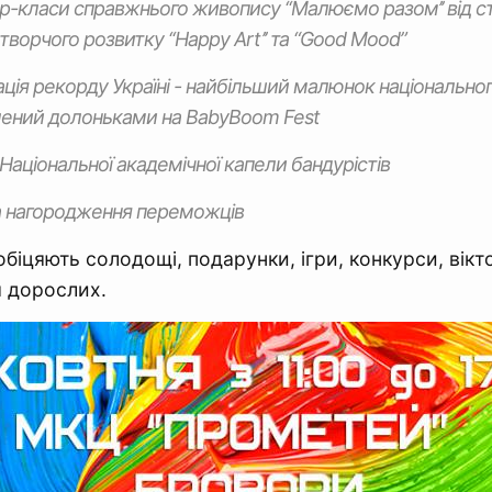
р-класи справжнього живопису ‘‘Малюємо разом’’ вiд ст
творчого розвитку ‘‘Happy Art’’ та “Good Mood”
ацiя рекорду Україні - найбiльший малюнок національно
блений долоньками на ВabyBoom ​​Fest
 Нацiональної академiчної капели бандурістiв
та нагородження переможцiв
обіцяють солодощі, подарунки, iгри, конкурси, вiкт
ля дорослих.