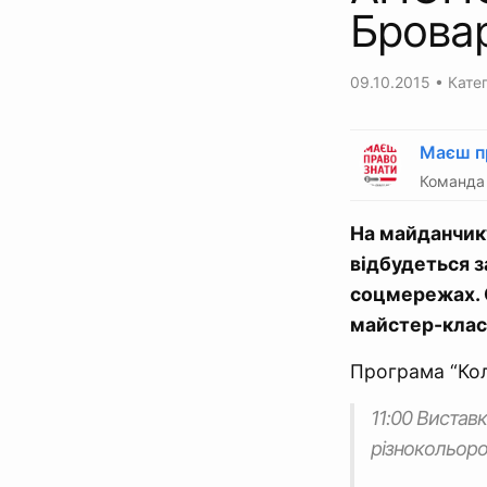
Бровар
09.10.2015
• Катег
Маєш п
Команда 
На майданчику
відбудеться з
соцмережах. С
майстер-класи
Програма “Кол
11:00 Виставк
рiзнокольоров