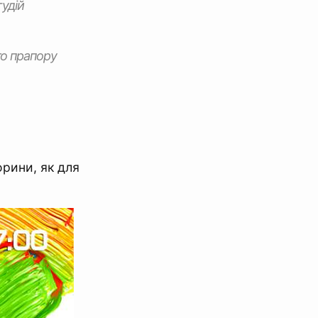
удiй
го прапору
орини, як для