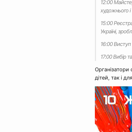
12:00 Майсте
художнього i 
15:00 Реєcтр
Україні, зро
16:00 Виступ
17:00 Вибiр 
Організатори 
дiтей, так i д