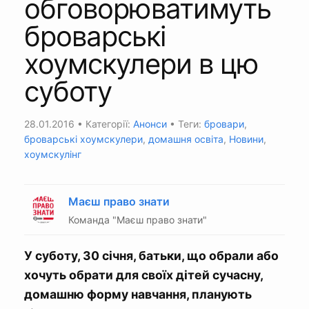
обговорюватимуть
броварські
хоумскулери в цю
суботу
28.01.2016
• Категорії:
Анонси
• Теги:
бровари
,
броварські хоумскулери
,
домашня освіта
,
Новини
,
хоумскулінг
Маєш право знати
Команда "Маєш право знати"
У суботу, 30 січня, батьки, що обрали або
хочуть обрати для своїх дітей сучасну,
домашню форму навчання, планують