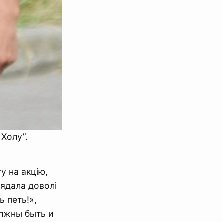
 Холу”.
у на акцію,
лядала доволі
 петь!»,
олжны быть и