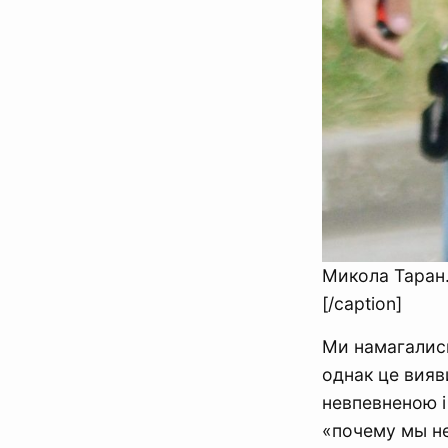
Микола Таран.
[/caption]
Ми намагались
однак це вияв
невпевненою і
«почему мы не