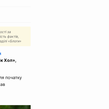
ості за
ість фактів,
зділі «Блоги»
и
к Хол»,
ля початку
вав