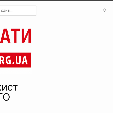
хист
ТО