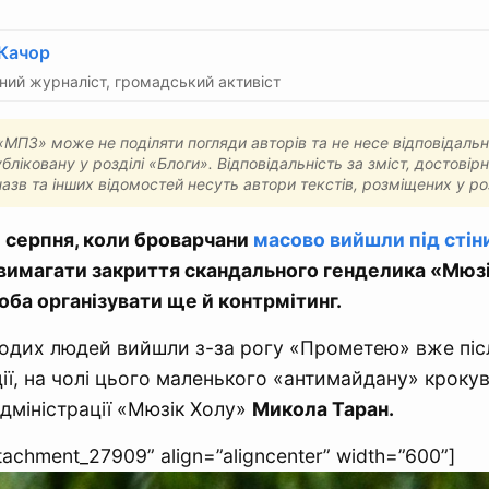
 Качор
ий журналіст, громадський активіст
МПЗ» може не поділяти погляди авторів та не несе відповідальн
бліковану у розділі «Блоги». Відповідальність за зміст, достовірн
назв та інших відомостей несуть автори текстів, розміщених у ро
 3 серпня, коли броварчани
масово вийшли під стін
вимагати закриття скандального генделика «Мюзі
оба організувати ще й контрмітинг.
одих людей вийшли з-за рогу «Прометею» вже піс
ції, на чолі цього маленького «антимайдану» кроку
дміністрації «Мюзік Холу»
Микола Таран.
ttachment_27909” align=”aligncenter” width=”600”]