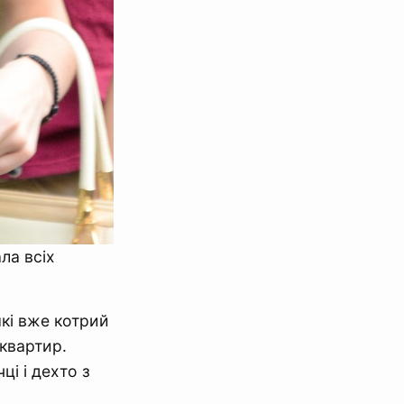
ла всіх
які вже котрий
 квартир.
ці і дехто з