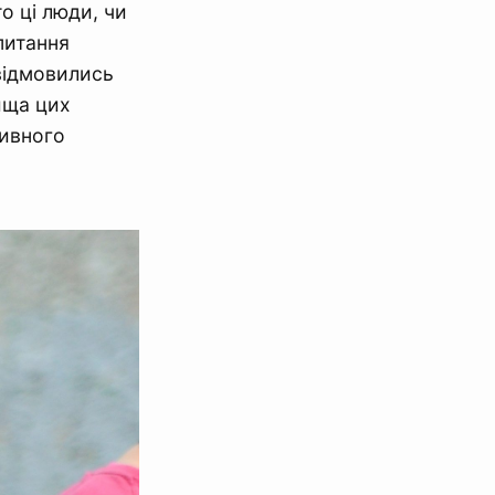
о ці люди, чи
питання
 відмовились
вища цих
тивного