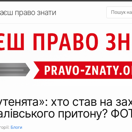
аєш право знати
тенята»: хто став на за
алівського притону? ФО
горії:
Блоги