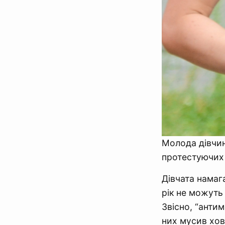
Молода дівчин
протестуючих 
Дівчата намаг
рік не можуть 
Звісно, “антим
них мусив хова