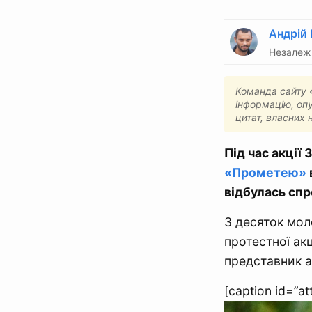
Андрій
Незалежн
Команда сайту «
інформацію, опу
цитат, власних 
Під час акції
«Прометею»
відбулась спр
З десяток мол
протестної ак
представник а
[caption id=”a