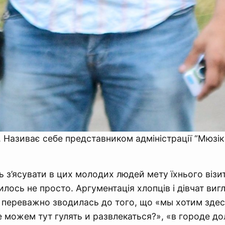
 Називає себе представником адміністрації “Мюзік
 з’ясувати в цих молодих людей мету їхнього візит
илось не просто. Аргументація хлопців і дівчат виг
 переважно зводилась до того, що «мы хотим здесь
 можем тут гулять и развлекаться?», «в городе д