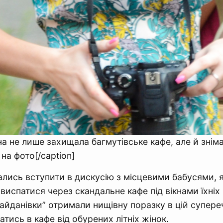
а не лише захищала багмутівське кафе, але й зніма
на фото[/caption]
ались вступити в дискусію з місцевими бабусями, 
виспатися через скандальне кафе під вікнами їхніх
айданівки” отримали нищівну поразку в цій супереч
тись в кафе від обурених літніх жінок.