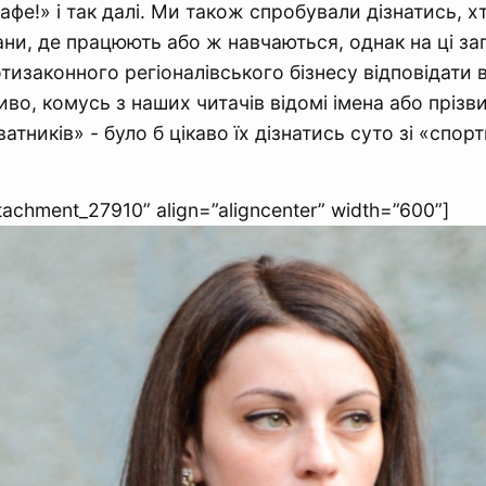
фе!» і так далі. Ми також спробували дізнатись, хт
ни, де працюють або ж навчаються, однак на ці за
тизаконного регіоналівського бізнесу відповідати
иво, комусь з наших читачів відомі імена або пріз
тників» - було б цікаво їх дізнатись суто зі «спор
ttachment_27910” align=”aligncenter” width=”600”]