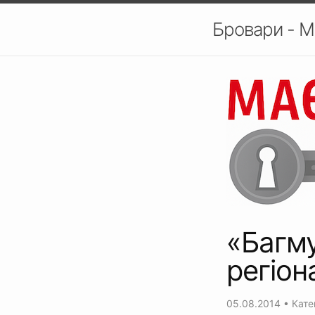
Бровари - М
«Багму
регіон
05.08.2014
• Кате