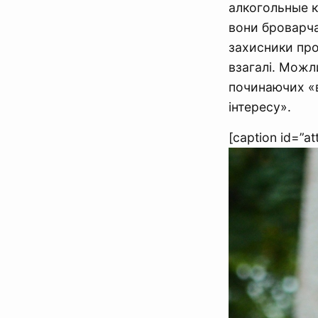
алкогольные ка
вони броварча
захисники про
взагалі. Можл
починаючих «ва
інтересу».
[caption id=”a