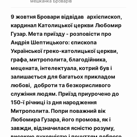
мешканка Броварів
9 жовтня Бровари відвідав
архієпископ,
кардинал Католицької церкви
Любомир
Гузар. Мета приїзду - розповісти про
Андрія Шептицького: єпископа
Української греко-католицької церкви,
графа, митрополита, благодійника,
мецената, інтелектуала, котрий був і
залишається для багатьох прикладом
любові, доброти та безкорисливого
служіння людям. Приїзд приурочено до
150-ї річниці із дня народження
Митрополита. Попри поважний вік
Любомира Гузара, його промова, як і
завжди, відзначилася ясністю розуму,
високою духовністю і почуттям доброго