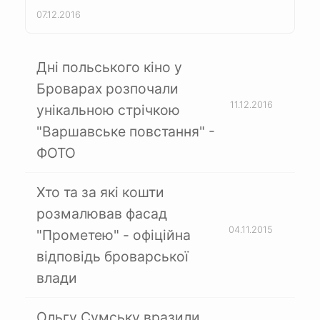
07.12.2016
Дні польського кіно у
Броварах розпочали
11.12.2016
унікальною стрічкою
"Варшавське повстання" -
ФОТО
Хто та за які кошти
розмалював фасад
04.11.2015
"Прометею" - офіційна
відповідь броварської
влади
Ольгу Сумську вразили