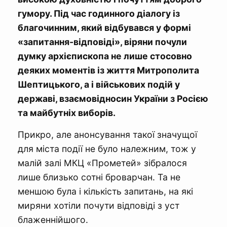
гумору. Під час годинного діалогу із
благочинним, який відбувався у формі
«запитання-відповіді», віряни почули
думку архієпископа не лише стосовно
деяких моментів із життя Митрополита
Шептицького, а і військових подій у
державі, взаємовідносин України з Росією
та майбутніх виборів.
Прикро, але анонсування такої значущої
для міста події не було належним, тож у
малій залі МКЦ «Прометей» зібралося
лише близько сотні броварчан. Та не
меншою була і кількість запитань, на які
миряни хотіли почути відповіді з уст
блаженнійшого.