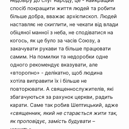
недовіру до слуг народу, це - найкращий
спосіб покращити життя людей та робити
більше добра, вважає архієпископ. Людей
наставляє не скиглити, не чекати від влади
обіцяної манної з неба, не сподіватися на
когось, як це було за часів Союзу, а
закачувати рукави та більше працювати
самим. На помилки та недоробки одне
одного рекомендує вказувати, але
«второпно» - делікатно, щоб людина
хотіла виправити їх і більше не
повторювати. А священнослужителів, які
збагачуються за рахунок церкви, радить
карати. Саме так робив Шептицький, адже
«священник, який не старається жити так,
як проповідує, замість будувати –