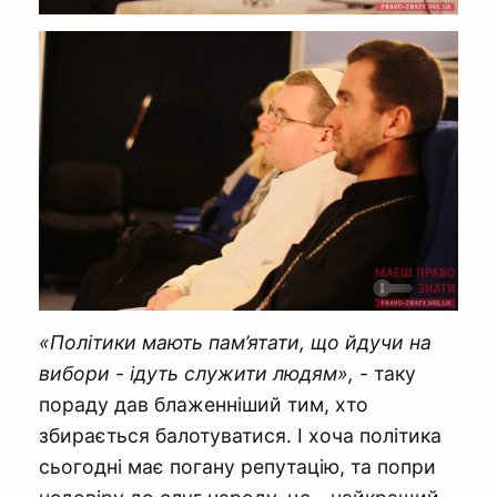
«Політики мають пам’ятати, що йдучи на
вибори - ідуть служити людям»,
- таку
пораду дав блаженніший тим, хто
збирається балотуватися. І хоча політика
сьогодні має погану репутацію, та попри