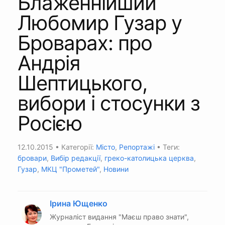
Блаженнійший
Любомир Гузар у
Броварах: про
Андрія
Шептицького,
вибори і стосунки з
Росією
12.10.2015
• Категорії:
Місто
,
Репортажі
• Теги:
бровари
,
Вибір редакції
,
греко-католицька церква
,
Гузар
,
МКЦ "Прометей"
,
Новини
Ірина Ющенко
Журналіст видання "Маєш право знати",