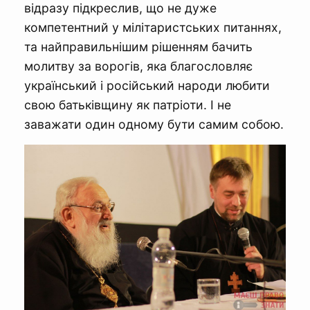
відразу підкреслив, що не дуже
компетентний у мілітаристських питаннях,
та найправильнішим рішенням бачить
молитву за ворогів, яка благословляє
український і російський народи любити
свою батьківщину як патріоти. І не
заважати один одному бути самим собою.