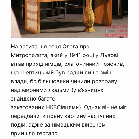
На запитання отця Олега про
Митрополита, який у 1941 році у Львові
вітав прихід німців, благочинний пояснив,
що Шептицький був радий лише зміні
влади, бо більшовики чинили розправу
над мирними людьми (у в’язницях
знайдено багато
закатованих НКВСівцями). Однак він не міг
передбачити повну картину наступних
подій, адже за німецьким військом
прийшло гестапо.