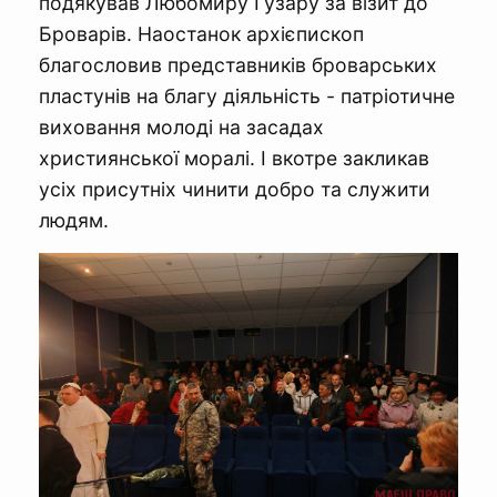
подякував Любомиру Гузару за візит до
Броварів. Наостанок архієпископ
благословив представників броварських
пластунів на благу діяльність - патріотичне
виховання молоді на засадах
християнської моралі. І вкотре закликав
усіх присутніх чинити добро та служити
людям.