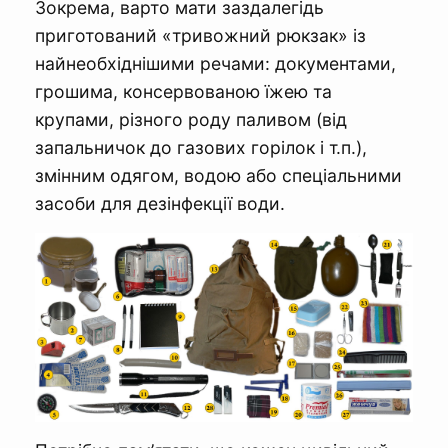
Зокрема, варто мати заздалегідь
приготований «тривожний рюкзак» із
найнеобхіднішими речами: документами,
грошима, консервованою їжею та
крупами, різного роду паливом (від
запальничок до газових горілок і т.п.),
змінним одягом, водою або спеціальними
засоби для дезінфекції води.