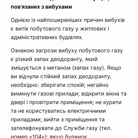
пов’язаних з вибухами
Однією із найпоширеніших причин вибухів
є витік побутового газу у житлових і
адміністративних будівлях.
Ознакою загрози вибуху побутового газу
є різкий запах деодоранту, який
змішується з метаном (запах газу). Якщо
ви відчули стійкий запах деодоранту,
необхідно: зберігати спокій; негайно
вимкнути газові прилади; відкрити вікна та
двері і провітрити приміщення; не курити
та не користуватись електричними
приладами; вийти з приміщення та
зателефонувати до Служби газу (тел.
номер «104»); якщо будинок