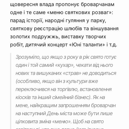
щовересня влада пропонує броварчанам
одне і те саме «меню святкових розваг»:
парад історії, народні гуляння у парку,
святкову реєстрацію шлюбів та віншування
золотих подружжь, виставку творчих
робіт, дитячий концерт «Юні таланти» і т.д.
Зрозуміло, що якщо з року в рік свято готує
один і той самий «кухар», чекати від нього
нових та вишуканих «страв» не доводиться
(особливо, якщо він з культури вже
переключився на торгівлю, встановлення
кіосків та інший сімейний бізнес). Як на
мене, найкращим запрошенням броварчан
на наступний День міста може бути лише
цілковита зміна «меню». Щоб на свято