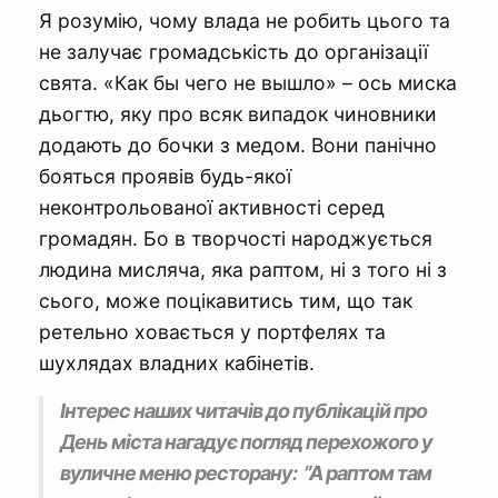
Я розумію, чому влада не робить цього та
не залучає громадськість до організації
свята. «Как бы чего не вышло» – ось миска
дьогтю, яку про всяк випадок чиновники
додають до бочки з медом. Вони панічно
бояться проявів будь-якої
неконтрольованої активності серед
громадян. Бо в творчості народжується
людина мисляча, яка раптом, ні з того ні з
сього, може поцікавитись тим, що так
ретельно ховається у портфелях та
шухлядах владних кабінетів.
Інтерес наших читачів до публікацій про
День міста нагадує погляд перехожого у
вуличне меню ресторану: ”А раптом там