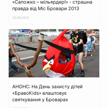
«Сапожко – мільярдер!» - страшна
правда від Міс Бровари 2013
25.09.2013
АНОНС: На День захисту дітей
«БравоKids» влаштовує
святкування у Броварах