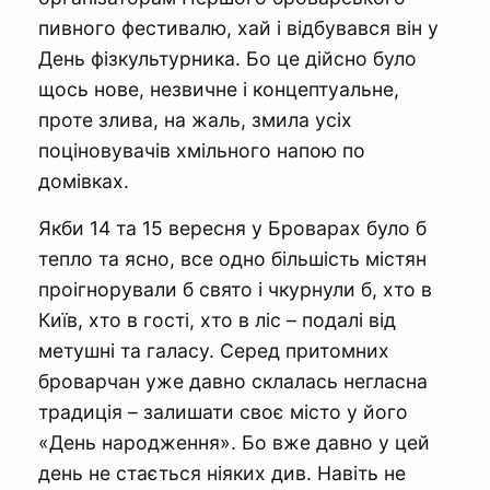
пивного фестивалю, хай і відбувався він у
День фізкультурника. Бо це дійсно було
щось нове, незвичне і концептуальне,
проте злива, на жаль, змила усіх
поціновувачів хмільного напою по
домівках.
Якби 14 та 15 вересня у Броварах було б
тепло та ясно, все одно більшість містян
проігнорували б свято і чкурнули б, хто в
Київ, хто в гості, хто в ліс – подалі від
метушні та галасу. Серед притомних
броварчан уже давно склалась негласна
традиція – залишати своє місто у його
«День народження». Бо вже давно у цей
день не стається ніяких див. Навіть не