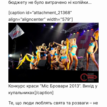
бюджету не було витрачено ні копійки…
[caption id=”attachment_21368”
align=”aligncenter” width=”579”]
Конкурс краси “Міс Бровари 2013”. Вихід у
купальниках[/caption]
Те, що люди люблять свята та розваги – не