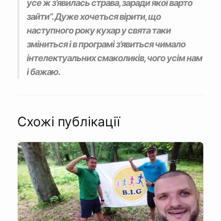
усе ж з’явилась страва, заради якої варто
зайти”. Дуже хочеться вірити, що
наступного року кухар у свята таки
зміниться і в програмі з’явиться чимало
інтелектуальних смаколиків, чого усім нам
і бажаю.
Схожі публікації