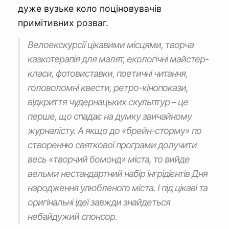
дуже вузьке коло поціновувачів
примітивних розваг.
Велоекскурсії цікавими місцями, творча
казкотерапія для малят, екологічні майстер-
класи, фотовиставки, поетичні читання,
головоломні квести, ретро-кінопокази,
відкриття чудернацьких скульптур – це
перше, що спадає на думку звичайному
журналісту. А якщо до «брейн-сторму» по
створенню святкової програми долучити
весь «творчий бомонд» міста, то вийде
вельми нестандартний набір інгрідієнтів Дня
народження улюбленого міста. І під цікаві та
оригінальні ідеї завжди знайдеться
небайдужий спонсор.