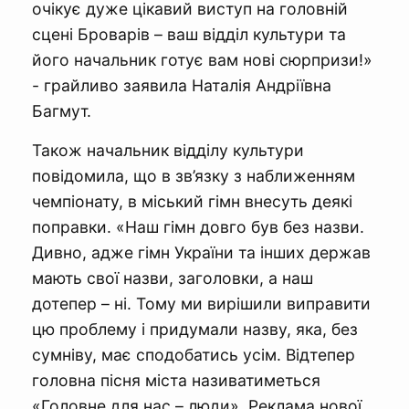
очікує дуже цікавий виступ на головній
сцені Броварів – ваш відділ культури та
його начальник готує вам нові сюрпризи!»
- грайливо заявила Наталія Андріївна
Багмут.
Також начальник відділу культури
повідомила, що в зв’язку з наближенням
чемпіонату, в міський гімн внесуть деякі
поправки. «Наш гімн довго був без назви.
Дивно, адже гімн України та інших держав
мають свої назви, заголовки, а наш
дотепер – ні. Тому ми вирішили виправити
цю проблему і придумали назву, яка, без
сумніву, має сподобатись усім. Відтепер
головна пісня міста називатиметься
«Головне для нас – люди». Реклама нової