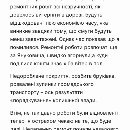
ремонтних робіт всі незручності, які
довелось витерпіти в дорозі, будуть
відшкодовані тією економією часу, яка
виникне завдяки тому, що смуги будуть
менш завантажені. Однак час показав що я
помилився. Ремонтні роботи розпочаті ще
за Януковича, швидко згорнули,а куди
поділися кошти знає хіба вітер в полі.
Недороблене покриття, розбита бруківка,
розвалені зупинки громадського
транспорту – ось результати
«порядкування» колишньої влади.
Втім, не так давно роботи були відновлені і
тепер я острахом чекаю на те, що буде
далі. Недаремно ремонт почали незадовго