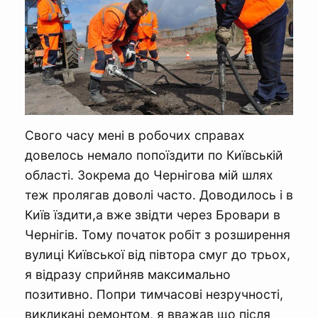
Свого часу мені в робочих справах
довелось немало попоїздити по Київській
області. Зокрема до Чернігова мій шлях
теж пролягав доволі часто. Доводилось і в
Київ їздити,а вже звідти через Бровари в
Чернігів. Тому початок робіт з розширення
вулиці Київської від півтора смуг до трьох,
я відразу сприйняв максимально
позитивно. Попри тимчасові незручності,
викликані ремонтом, я вважав що після