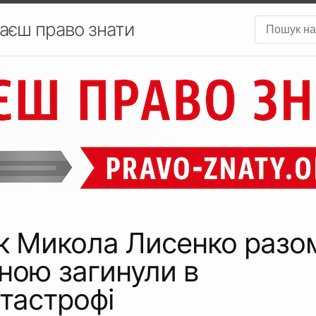
аєш право знати
к Микола Лисенко разо
ною загинули в
тастрофі