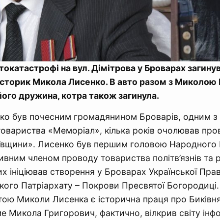
втокатастрофі на вул. Дімітрова у Броварах загину
історик Микола Лисенко. В авто разом з Миколою
його дружина, котра також загинула.
ко був почесним громадянином Броварів, одним з 
товариства «Меморіал», кілька років очолював про
ївщини». Лисенко був першим головою Народного Р
ивним членом проводу товариства політв’язнів та 
х ініціював створення у Броварах Української Пра
кого Патріархату – Покрови Пресвятої Богородиці
ою Миколи Лисенка є історична праця про Биківн
ме Микола Григорович, фактично, вілкрив світу ін