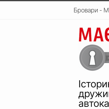
Бровари - М
Істори
дружи
автока