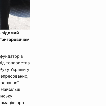
в відомий
 Григоровичем
фундаторів
від товариства
уху України у
репресованих,
вославної
. Найбільш
янську
формацію про