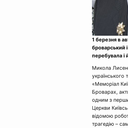
1 березня в а
броварський 
перебувала і 
Микола Лисен
українського 
«Меморіал Ки
Броварах, акт
одним з перши
Церкви Київсь
відомою робот
трагедію – са