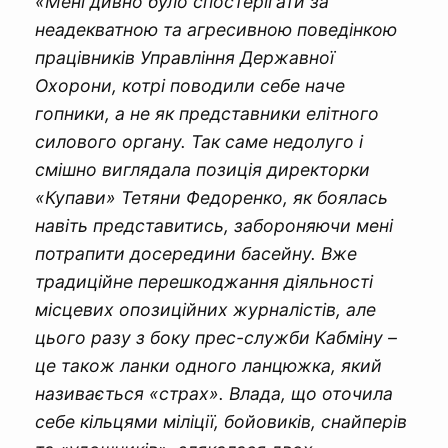
«Мені дивно було спостерігати за
неадекватною та агресивною поведінкою
працівників Управління Державної
Охорони, котрі поводили себе наче
гопники, а не як представники елітного
силового органу. Так саме недолуго і
смішно виглядала позиція директорки
«Купави» Тетяни Федоренко, як боялась
навіть представитись, забороняючи мені
потрапити досередини басейну. Вже
традиційне перешкоджання діяльності
місцевих опозиційних журналістів, але
цього разу з боку прес-служби Кабміну –
це також ланки одного ланцюжка, який
називається «страх». Влада, що оточила
себе кільцями міліції, бойовиків, снайперів