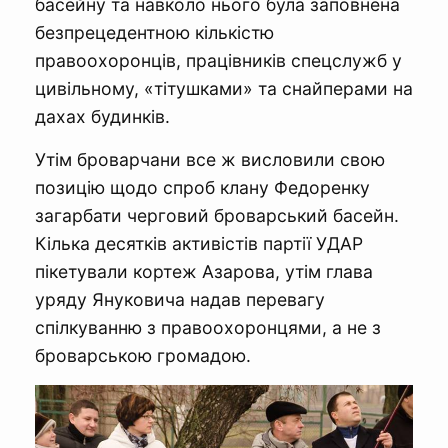
басейну та навколо нього була заповнена
безпрецедентною кількістю
правоохоронців, працівників спецслужб у
цивільному, «тітушками» та снайперами на
дахах будинків.
Утім броварчани все ж висловили свою
позицію щодо спроб клану Федоренку
загарбати черговий броварський басейн.
Кілька десятків активістів партії УДАР
пікетували кортеж Азарова, утім глава
уряду Януковича надав перевагу
спілкуванню з правоохоронцями, а не з
броварською громадою.