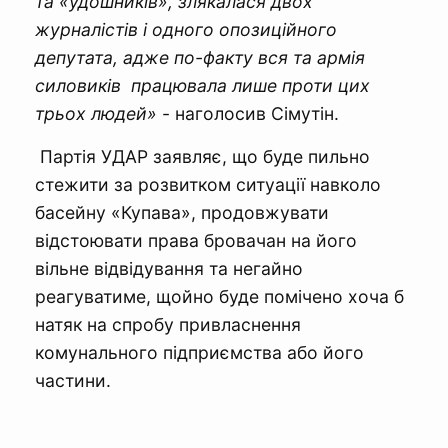
та «удошників», злякалася двох
журналістів і одного опозиційного
депутата, адже по-факту вся та армія
силовиків працювала лише проти цих
трьох людей»
- наголосив Сімутін.
Партія УДАР заявляє, що буде пильно
стежити за розвитком ситуації навколо
басейну «Купава», продовжувати
відстоювати права бровачан на його
вільне відвідування та негайно
реагуватиме, щойно буде помічено хоча б
натяк на спробу привласнення
комунального підприємства або його
частини.