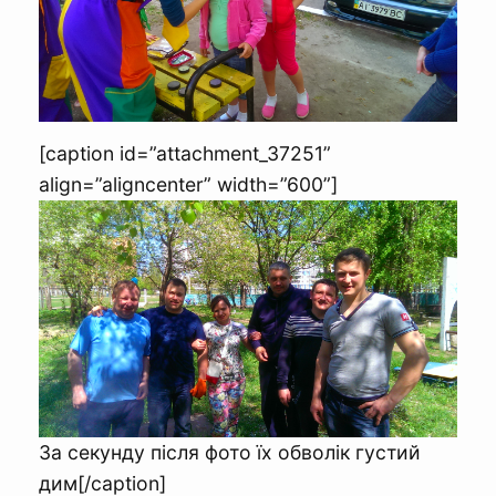
[caption id=”attachment_37251”
align=”aligncenter” width=”600”]
За секунду після фото їх обволік густий
дим[/caption]