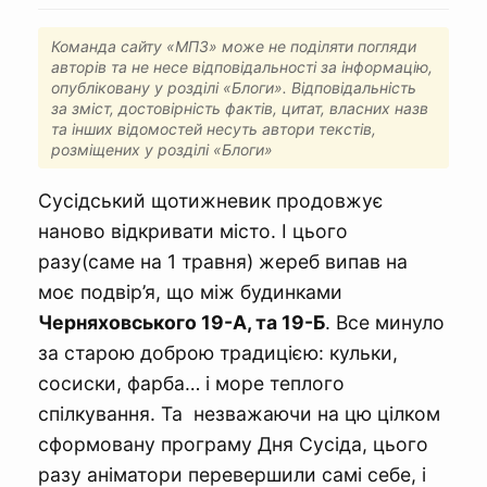
Команда сайту «МПЗ» може не поділяти погляди
авторів та не несе відповідальності за інформацію,
опубліковану у розділі «Блоги». Відповідальність
за зміст, достовірність фактів, цитат, власних назв
та інших відомостей несуть автори текстів,
розміщених у розділі «Блоги»
Сусідський щотижневик продовжує
наново відкривати місто. І цього
разу(саме на 1 травня) жереб випав на
моє подвір’я, що між будинками
Черняховського 19-А, та 19-Б
. Все минуло
за старою доброю традицією: кульки,
сосиски, фарба… і море теплого
спілкування. Та незважаючи на цю цілком
сформовану програму Дня Сусіда, цього
разу аніматори перевершили самі себе, і