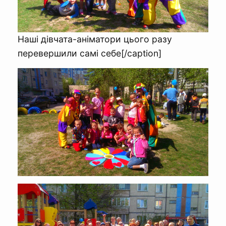
Наші дівчата-аніматори цього разу
перевершили самі себе[/caption]