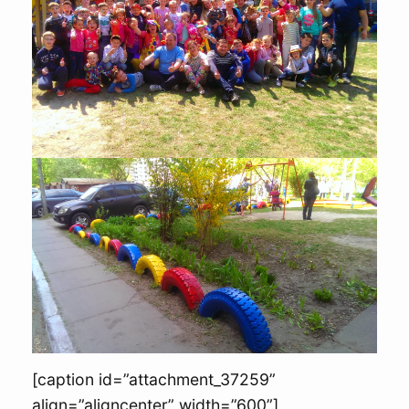
[caption id=”attachment_37259”
align=”aligncenter” width=”600”]