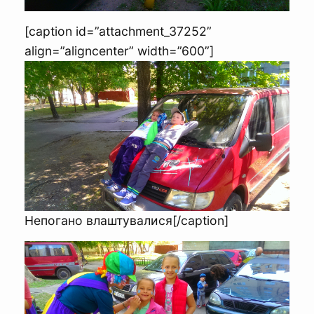
[caption id=”attachment_37252”
align=”aligncenter” width=”600”]
Непогано влаштувалися[/caption]