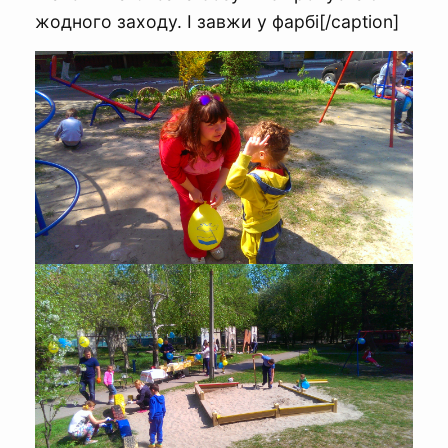
жодного заходу. І завжи у фарбі[/caption]