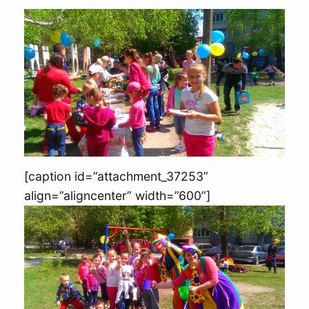
[caption id=”attachment_37253”
align=”aligncenter” width=”600”]