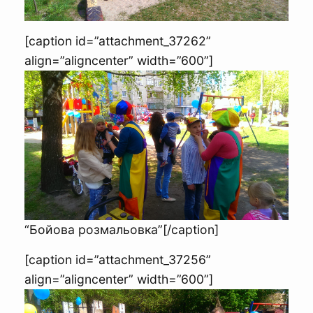
[caption id=”attachment_37262”
align=”aligncenter” width=”600”]
“Бойова розмальовка”[/caption]
[caption id=”attachment_37256”
align=”aligncenter” width=”600”]