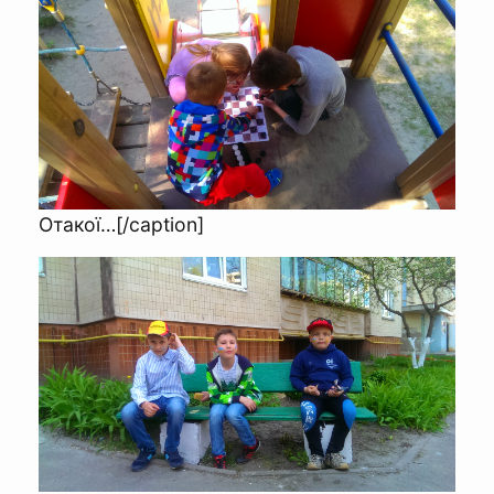
Отакої…[/caption]