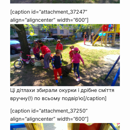
[caption id=”attachment_37247”
align=”aligncenter” width=”600”]
Ці дітлахи збирали окурки і дрібне сміття
вручну(!) по всьому подвір’ю[/caption]
[caption id=”attachment_37250”
align=”aligncenter” width=”600”]