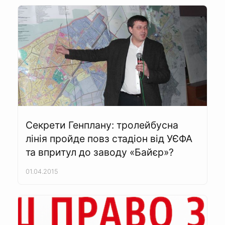
Секрети Генплану: тролейбусна
лінія пройде повз стадіон від УЄФА
та впритул до заводу «Байєр»?
01.04.2015