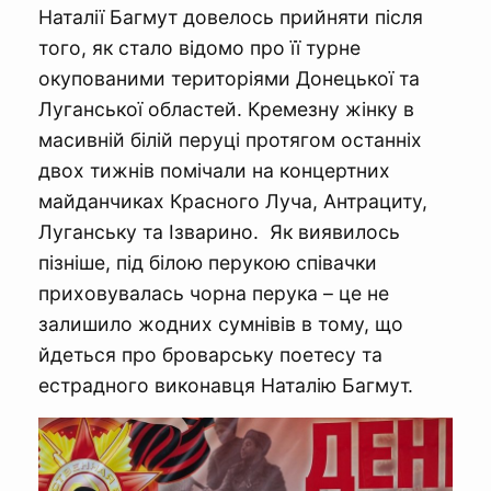
Наталії Багмут довелось прийняти після
того, як стало відомо про її турне
окупованими територіями Донецької та
Луганської областей. Кремезну жінку в
масивній білій перуці протягом останніх
двох тижнів помічали на концертних
майданчиках Красного Луча, Антрациту,
Луганську та Ізварино. Як виявилось
пізніше, під білою перукою співачки
приховувалась чорна перука – це не
залишило жодних сумнівів в тому, що
йдеться про броварську поетесу та
естрадного виконавця Наталію Багмут.