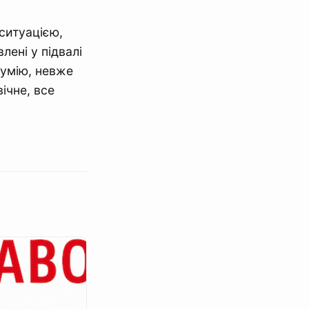
ситуацією,
лені у підвалі
озумію, невже
ічне, все