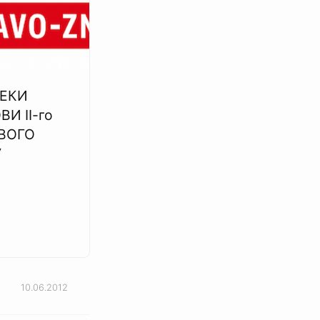
ЕКИ
И ІІ-го
ВОГО
У
10.06.2012