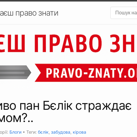
аєш право знати
во пан Бєлік страждає
мом?..
орії:
Блоги
• Теги:
бєлік
,
забудова
,
кірова