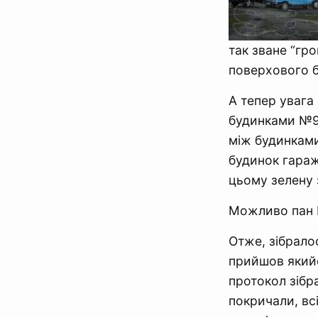
так зване “гр
поверхового б
А тепер увага 
будинками №90
між будинками 
будинок гараж
цьому зелену 
Можливо пан 
Отже, зібрало
прийшов якийсь
протокол зібра
покричали, вс