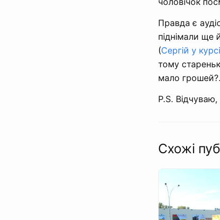
чоловічок пос
Правда є ауді
піднімали ще й
(
Сергій у курс
тому стареньк
мало грошей?.
P.S. Відчуваю
Схожі пуб