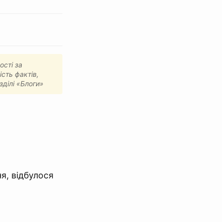
ості за
ість фактів,
зділі «Блоги»
ня, відбулося