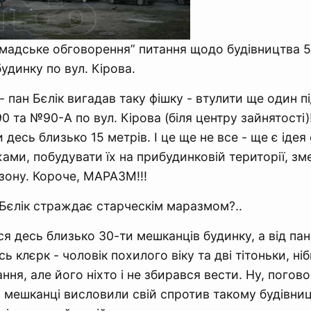
омадське обговорення” питання щодо будівництва 5
удинку по вул. Кірова.
- пан Бєлік вигадав таку фішку - втулити ще один пі
 та №90-А по вул. Кірова (біля центру зайнятості)!
десь близько 15 метрів. І це ще не все - ще є ідея
ами, побудувати їх на прибудинковій території, з
зону. Короче, МАРАЗМ!!!
Бєлік страждає старческім маразмом?..
ся десь близько 30-ти мешканців будинку, а від пан
 клєрк - чоловік похилого віку та дві тітоньки, ніб
ння, але його ніхто і не збирався вести. Ну, погов
і мешканці висловили свій спротив такому будівниц