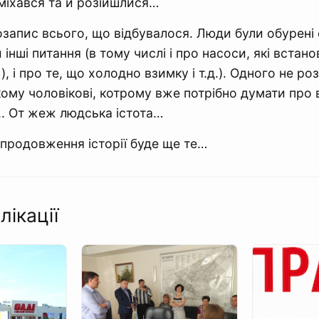
міхався та й розійшлися…
озапис всього, що відбувалося. Люди були обурені 
 інші питання (в тому числі і про насоси, які встанов
і
), і про те, що холодно взимку і т.д.). Одного не р
ому чоловікові, котрому вже потрібно думати про в
. От жеж людська істота…
, продовження історії буде ще те…
лікації