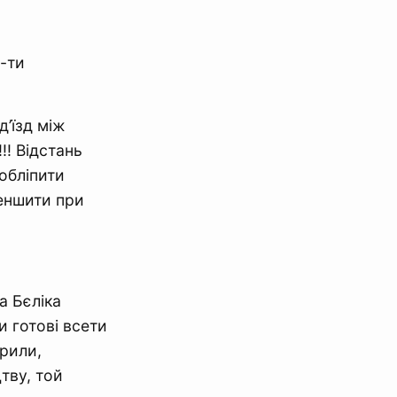
-ти
д’їзд між
!! Відстань
 обліпити
меншити при
а Бєліка
и готові всети
орили,
тву, той