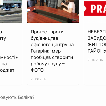
о
Протест проти
НЕБЕЗП
ету
будівництва
ЗАБУДОВ
офісного центру на
ЖИТЛО
:
Гагаріна: мер
РАЙОН
мності»
пообіцяв створити
25.10.2016
 на
робочу групу –
юджеті
ФОТО
26.06.2017
овують Бєліка?