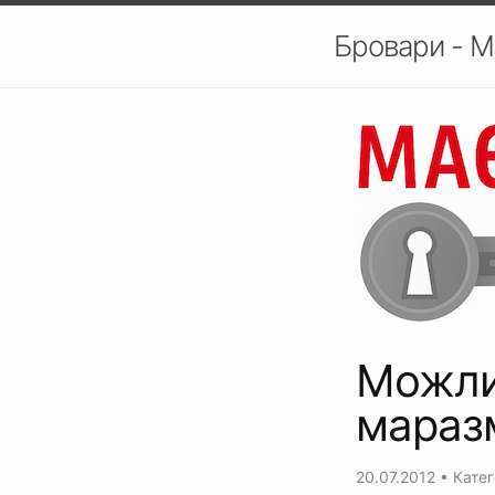
Бровари - М
Можли
мараз
20.07.2012
• Катег