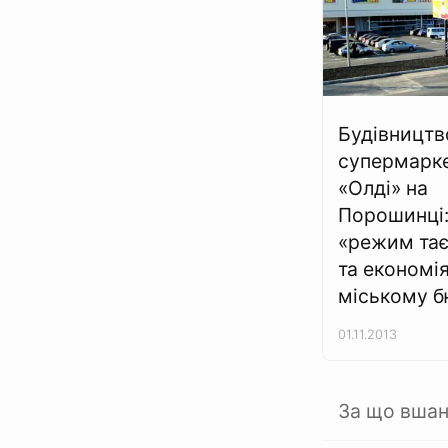
Будівництв
супермарк
«Олді» на
Порошинці
«режим тає
та економія
міському б
01.11.2013
За що вшан