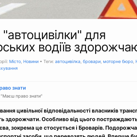
 "автоцивілки" для
ських водіїв здорожча
орії:
Місто
,
Новини
• Теги:
автоцивілка
,
бровари
,
моторне бюро
,
ахування
раво знати
"Маєш право знати"
вання цивільної відповідальності власників тран
ь здорожчати. Особливо від цього постраждають 
єва, зокрема це стосується і Броварів. Подорожч
нспортні засоби, що перевозять людей. Вперше б