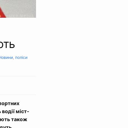
ють
Новини
,
поліси
спортних
водії міст-
ають також
удуть