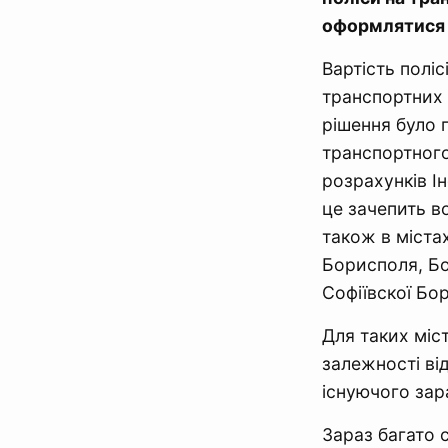
оформлятися 
Вартість поліс
транспортних 
рішення було 
транспортного
розрахунків І
це зачепить в
також в міста
Борисполя, Бо
Софіївскої Бо
Для таких міс
залежності ві
існуючого за
Зараз багато 