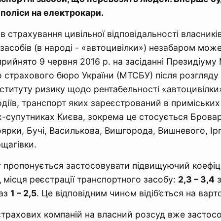
поліси на електрокари.
ів страхування цивільної відповідальності власникі
засобів (в народі - «автоцивілки») незабаром може
прийнято 9 червня 2016 р. на засіданні Президіуму
 страхового бюро України (МТСБУ) після розгляду
нституту ризику щодо рентабельності «автоцивілки
одіїв, транспорт яких зареєстрований в приміських
х-супутниках Києва, зокрема це стосується Бровар
ярки, Бучі, Василькова, Вишгорода, Вишневого, Ірп
рщагівки.
т пропонується застосовувати підвищуючий коефіці
д місця реєстрації транспортного засобу:
2,3 – 3,4
з
раз
1 – 2,5
. Це відповідним чином відіб’ється на варто
страхових компаній на власний розсуд вже застосо