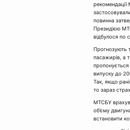
рекомендації 
застосовували
повинна затве
Президією МТС
відбулося по 
Прогнозують т
пасажирів, а та
пропонується 
випуску до 20
Так, якщо ран
то зараз страх
МТСБУ врахува
об’єму двигун
встановити кое