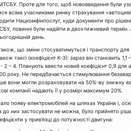
МТСБУ. Проте для того, щоб нововведення були уза
ся всіма учасниками ринку страхування «автоцивіл
рдити Нацкомфінпослуг, куди документи про рішен
БУ, повинні були надійти в двохтижневий термін. 
сьогоднішній день.
акож, що зміни стосуватимуться і транспорту для
кож таксі (коефіцієнт К-3): зараз він становить 1,1 – 
- 2 – 4. Планують ввести новий коефіцієнт 0,9 для 
00 року. Не передбачається стимулювання безаварі
іше вони могли розраховувати на 50%-ву знижку ва
ові компанії надають її у розмірі максимум 20%.
ло появу електромобілей на шляхах України і, оск
а до них застосувати не можна, було прийнято ріш
фіцієнти у прив’язці до потужності двигуна: