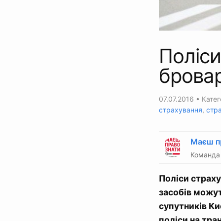
Поліси
бровар
07.07.2016
• Катег
страхування
,
стр
Маєш п
Команда 
Поліси страху
засобів можут
супутників Ки
поліси на тра