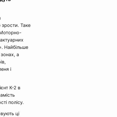
в
 зрости. Таке
 Моторно-
 актуарних
». Найбільше
 зонах, а
ів,
еня і
єнт К-2 в
амість
сті полісу.
вують ці