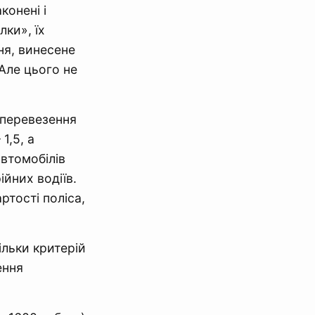
конені і
ки», їх
ня, винесене
Але цього не
 перевезення
1,5, а
автомобілів
йних водіїв.
ртості поліса,
ільки критерій
ення