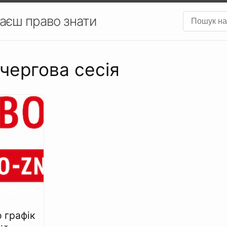
аєш право знати
 чергова сесія
 графік