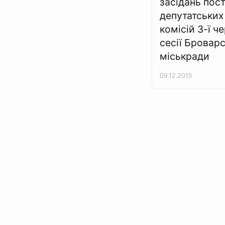
засідань пос
депутатських
комісій 3-ї ч
сесії Броварс
міськради
09.12.2015