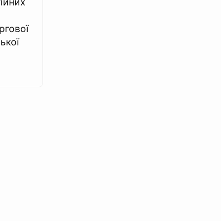
тійних
ергової
ької