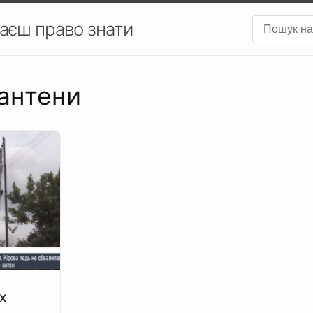
аєш право знати
-антени
х