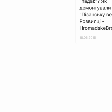
"падає"? Як
демонтували
"Пізанську в
Розвилці -
HromadskeBro
18.06.2015