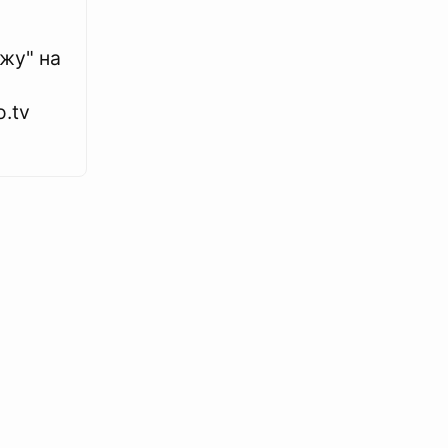
ежу" на
.tv