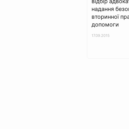
відбір адвока
надання безо
вторинної пр
допомоги
17.09.2015