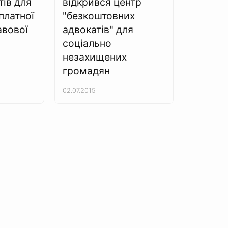
тів для
відкрився центр
платної
"безкоштовних
авової
адвокатів" для
соціально
незахищених
громадян
02.07.2015