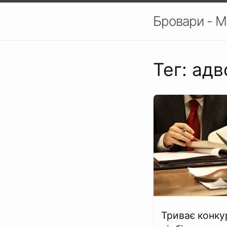
Бровари - М
Тег: адв
Триває конку