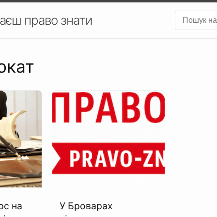
аєш право знати
окат
рс на
У Броварах