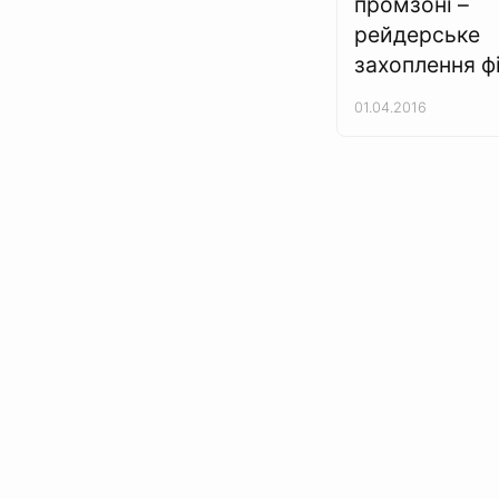
промзоні –
рейдерське
захоплення ф
01.04.2016