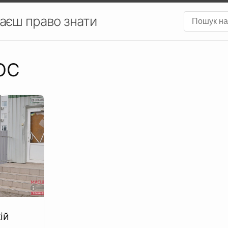
аєш право знати
ОС
ій