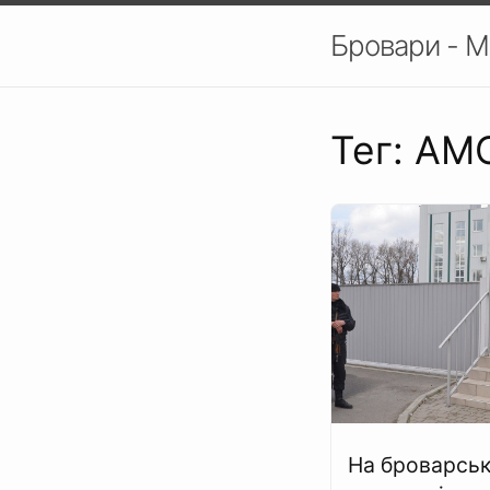
Бровари - М
Тег: АМ
На броварськ