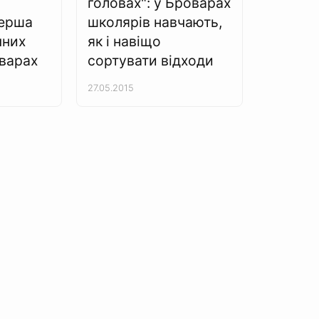
головах": у Броварах
перша
школярів навчають,
чних
як і навіщо
оварах
сортувати відходи
27.05.2015