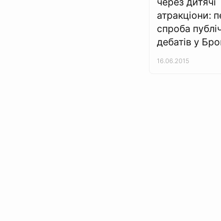
через дитячі
атракціони: 
спроба публі
дебатів у Бр
16.06.2015