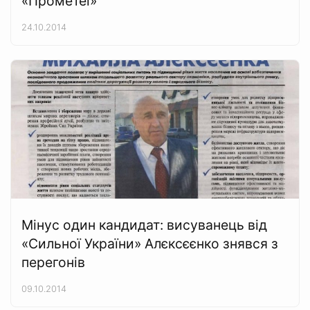
«Прометеї»
24.10.2014
Мінус один кандидат: висуванець від
«Сильної України» Алєксєєнко знявся з
перегонів
09.10.2014