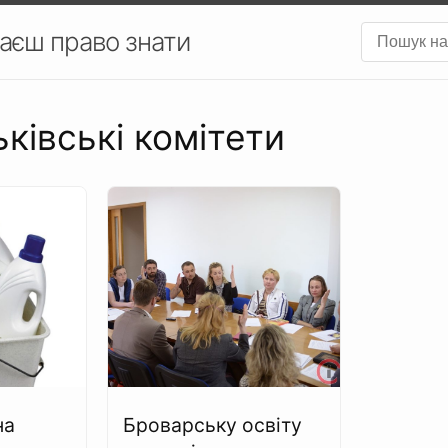
аєш право знати
ьківські комітети
на
Броварську освіту