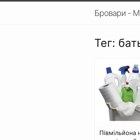
Бровари - М
Тег: бат
Півмільйона 