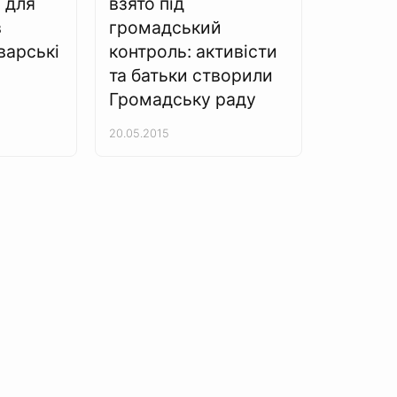
 для
взято під
в
громадський
варські
контроль: активісти
та батьки створили
Громадську раду
20.05.2015