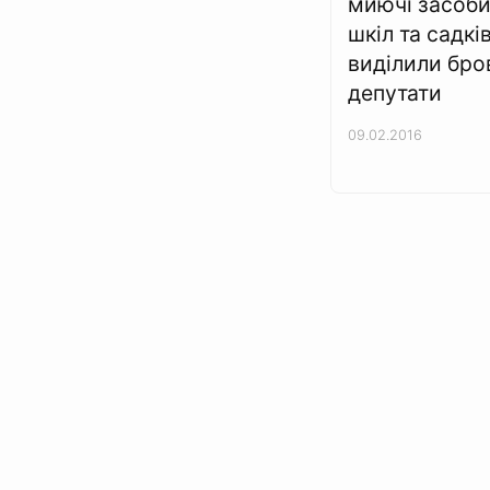
миючі засоби
шкіл та садкі
виділили бро
депутати
09.02.2016