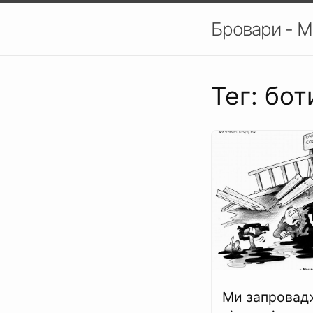
Бровари - М
Тег: бот
Ми запровад