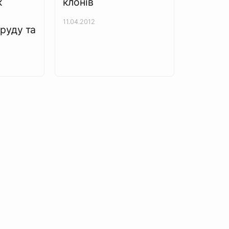
к
клонів
11.04.2012
руду та