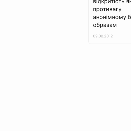
відкритість я
противагу
анонімному б
образам
09.08.2012