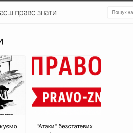
аєш право знати
и
жуємо
"Атаки" безстатевих