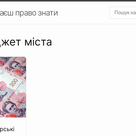
аєш право знати
джет міста
рські