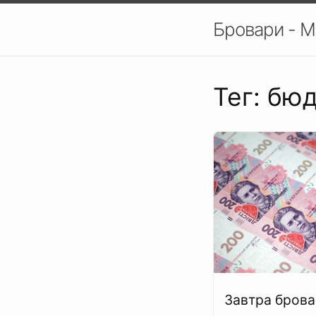
Бровари - М
Тег: бю
Завтра брова