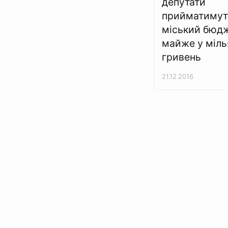
депутати
прийматимут
міський бюд
майже у міл
гривень
21.12.2016