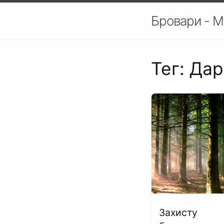
Бровари - М
Тег: Да
Захисту