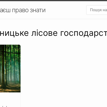
аєш право знати
рницьке лісове господарс