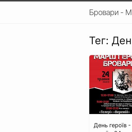
Бровари - М
Тег: Ден
День героїв 