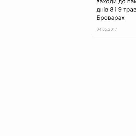
заходи до па
днів 8 і 9 тра
Броварах
04.05.2017