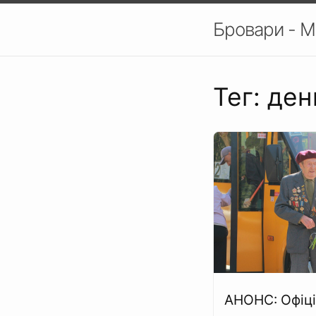
Бровари - М
Тег: де
АНОНС: Офіці