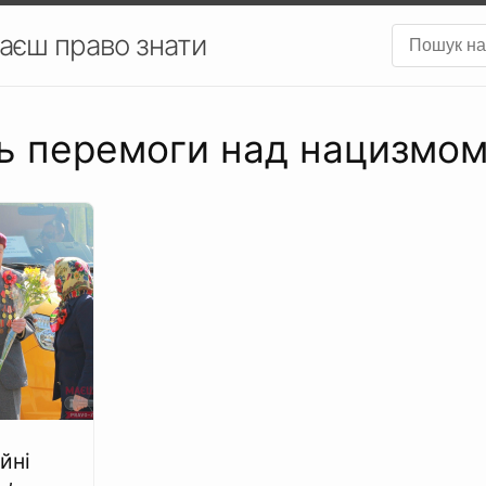
аєш право знати
нь перемоги над нацизмо
йні