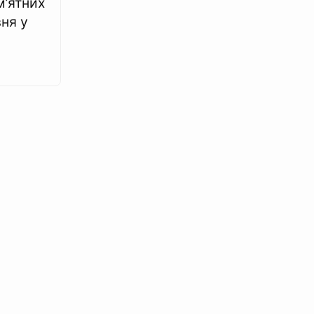
м’ятних
вня у