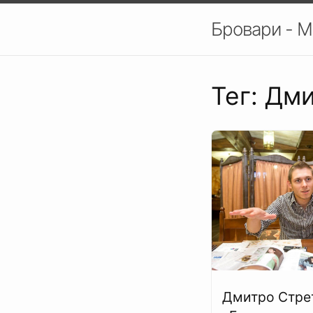
Бровари - М
Тег: Дм
Дмитро Стре