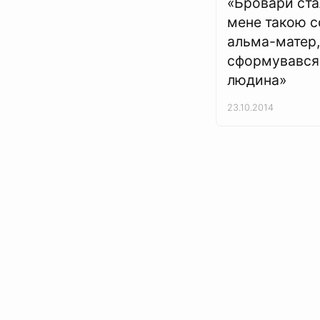
«Бровари ста
мене такою с
альма-матер,
сформувався
людина»
23.10.2014