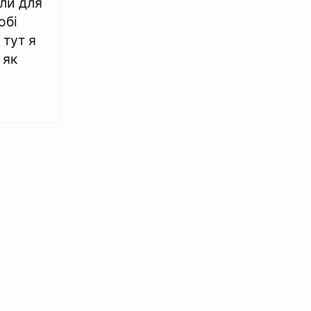
ли для
обі
 тут я
 як