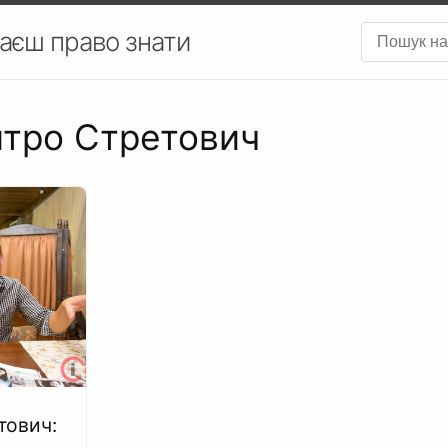
аєш право знати
итро Стретович
тович: