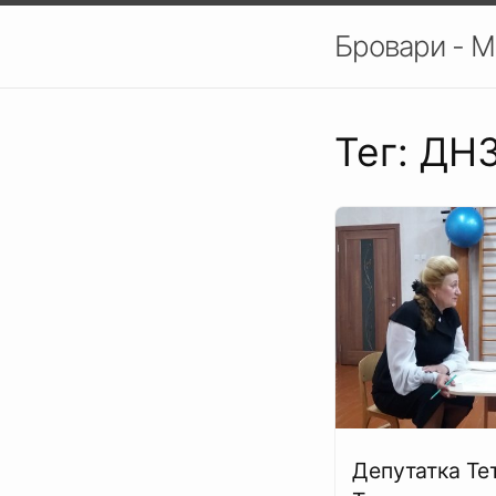
Бровари - М
Тег: ДН
Депутатка Те