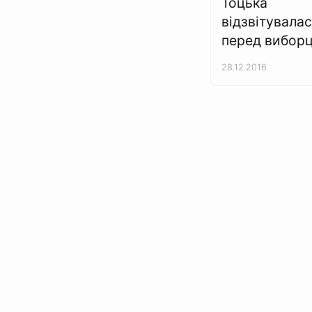
Тоцька
відзвітувала
перед вибор
28.12.2016