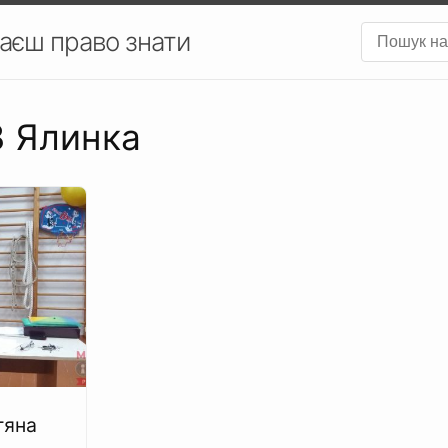
аєш право знати
З Ялинка
тяна