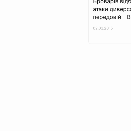
Броварів від
атаки диверса
передовій - 
02.03.2015