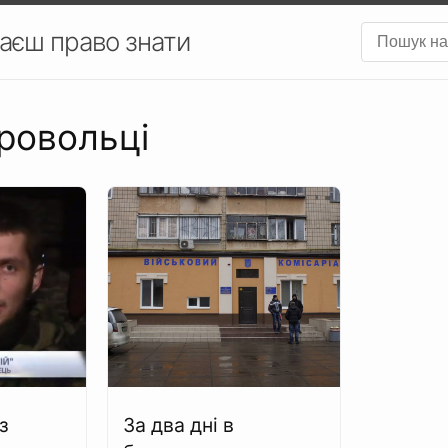
аєш право знати
бровольці
з
За два дні в