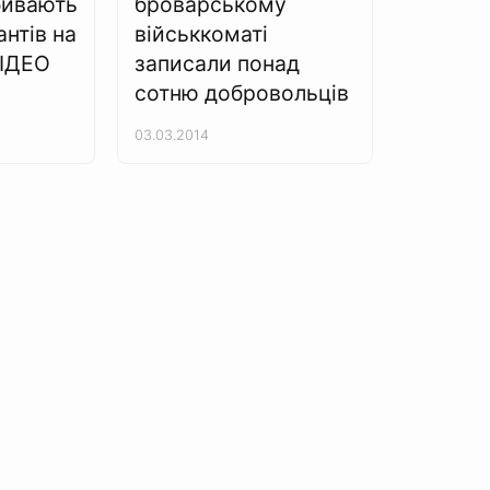
бивають
броварському
нтів на
військкоматі
ВІДЕО
записали понад
сотню добровольців
03.03.2014