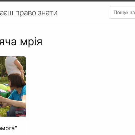
аєш право знати
яча мрія
емога"