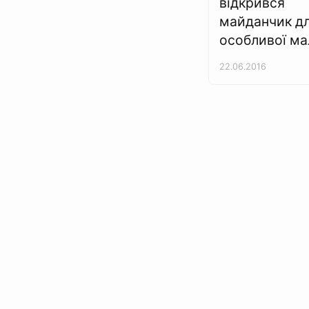
відкрився
майданчик д
особливої ма
22.06.2016