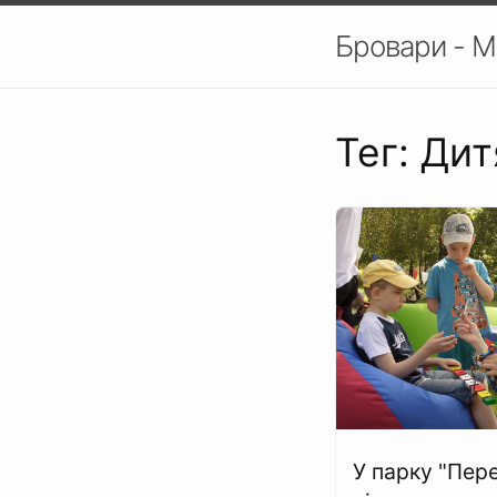
Бровари - М
Тег: Дит
У парку "Пер