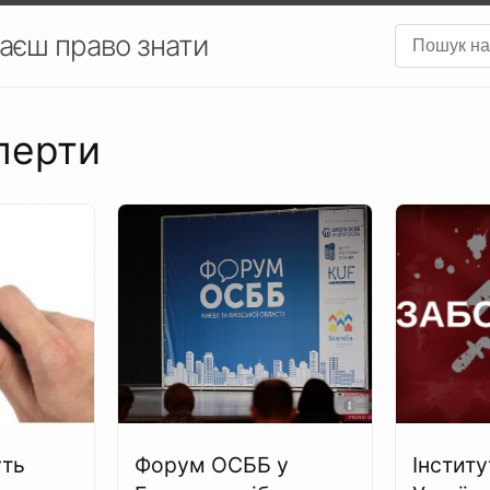
аєш право знати
сперти
уть
Форум ОСББ у
Інститу