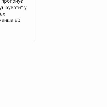
и пропонує
нізувати" у
ах
менше 60