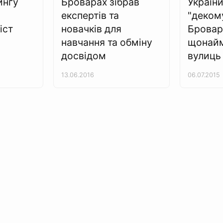
ингу
Броварах зібрав
Україн
експертів та
"декому
іст
новачків для
Бровар
навчання та обміну
щонай
досвідом
вулиць
13.06.2016
06.07.2015