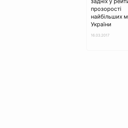
задніх у рейт
прозорості
найбільших м
України
16.03.2017