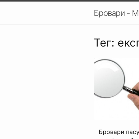
Бровари - М
Тег: ек
Бровари пас