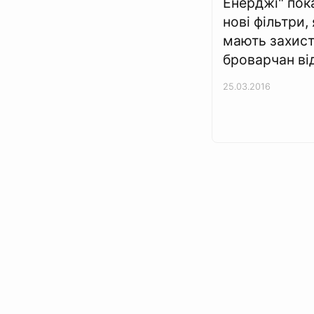
Енерджі" пок
нові фільтри, 
мають захис
броварчан ві
25.03.2016