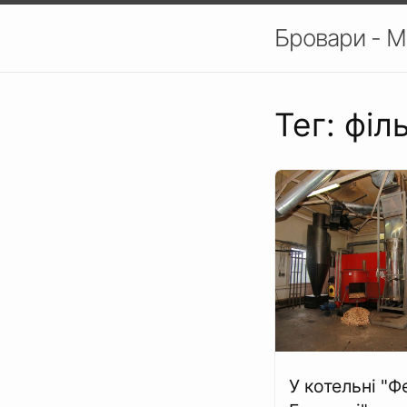
Бровари - М
Тег: філ
У котельні "Ф