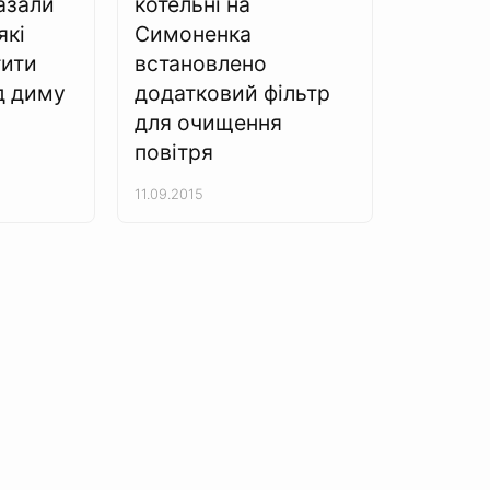
азали
котельні на
які
Симоненка
тити
встановлено
д диму
додатковий фільтр
для очищення
повітря
11.09.2015