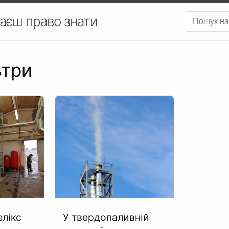
аєш право знати
ьтри
елікс
У твердопаливній