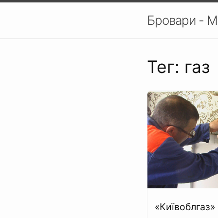
Бровари - М
Тег: газ
«Київоблгаз»