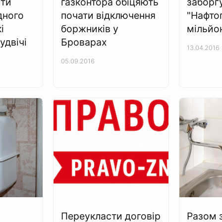
ити
газконтора обіцяють
заборг
дного
почати відключення
"Нафто
і
боржників у
мільйо
удвічі
Броварах
13.04.2016
05.09.2016
Переукласти договір
Разом 