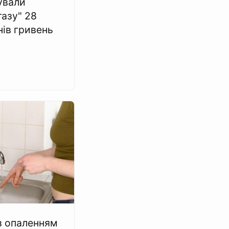
ували
газу" 28
нів гривень
з опаленням