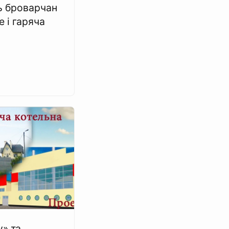
ь броварчан
 і гаряча
» та