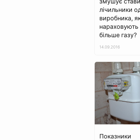
змушує став
лічильники о
виробника, як
нараховують 
більше газу?
14.09.2016
Показники