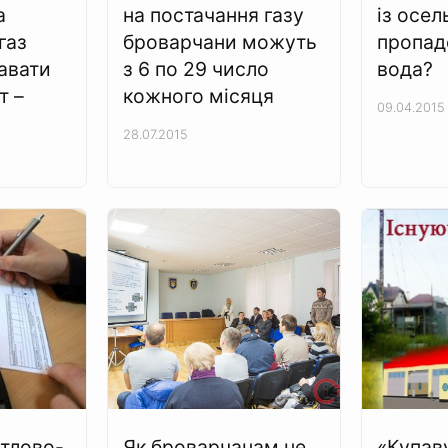
а
на постачання газу
із осел
газ
броварчани можуть
пропаде
авати
з 6 по 29 число
вода?
т –
кожного місяця
09.04.2015
28.07.2015
тлово-
Як броварчанам не
«Купаву