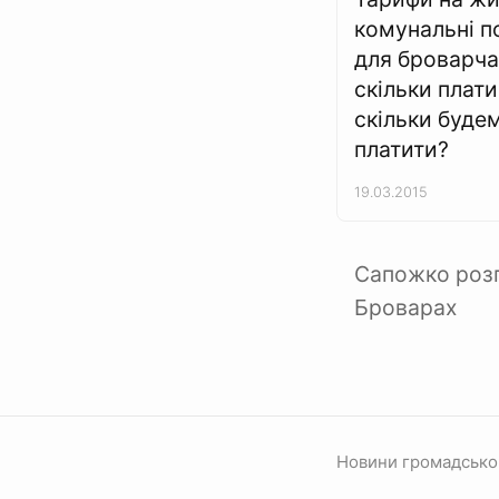
комунальні п
для броварча
скільки плати
скільки буде
платити?
19.03.2015
Сапожко роз
Броварах
Новини громадсько