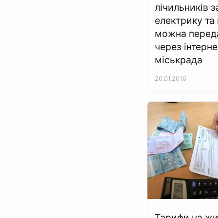
лічильників з
електрику та 
можна перед
через інтерне
міськрада
26.01.2016
Тарифи на жи