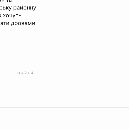
ську районну
ю хочуть
ати дровами
11.04.2014