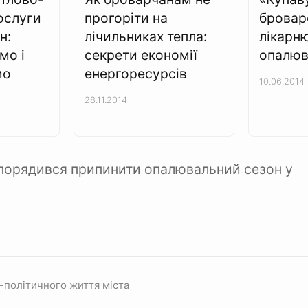
ослуги
прогоріти на
бровар
н:
лічильниках тепла:
лікарн
мо і
секрети економії
опалюв
мо
енергоресурсів
10.06.2014
28.11.2014
порядився припинити опалювальний сезон у
-політичного життя міста