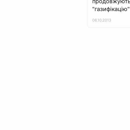
продовжуют
"газифікацію"
08.10.2013