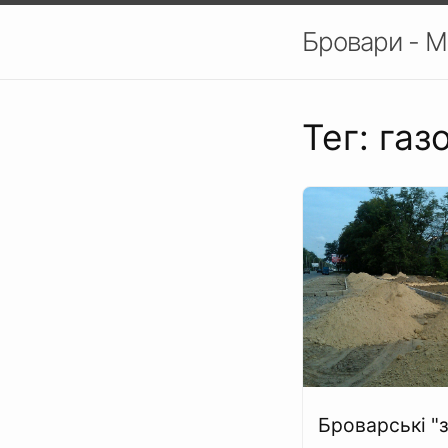
Бровари - М
Тег: газ
Броварські "з