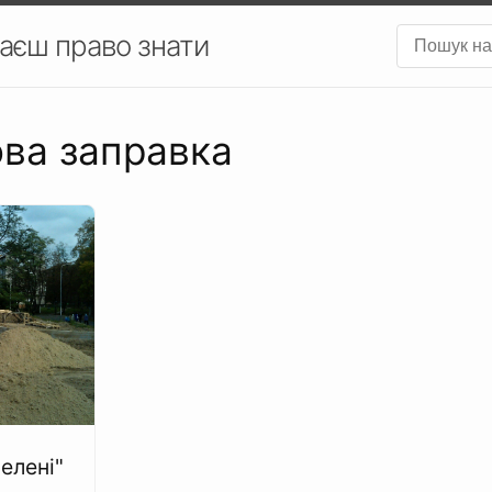
аєш право знати
ова заправка
елені"