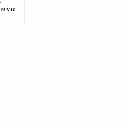
ь
 міста