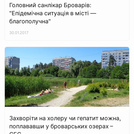
Головний санлікар Броварів:
"Епідемічна ситуація в місті —
благополучна"
30.01.2017
Захворіти на холеру чи гепатит можна,
поплававши у броварських озерах –