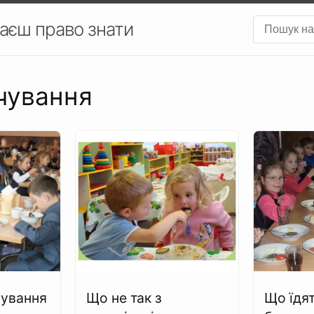
аєш право знати
рчування
чування
Що не так з
Що їдят