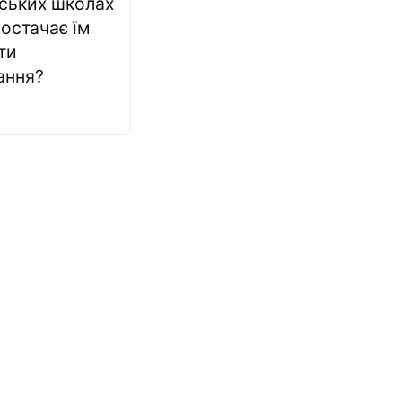
ських школах
постачає їм
ти
ання?