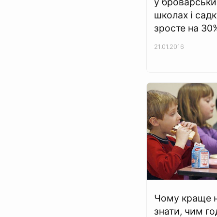
у броварськи
школах і садк
зросте на 30
21.01.2016
Чому краще 
знати, чим г