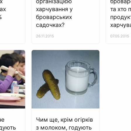
х
організацією
бровар
ах
харчування у
та хто 
%
броварських
продук
садочках?
харчув
26.11.2015
07.05.2015
не
Чим ще, крім огірків
одують
з молоком, годують