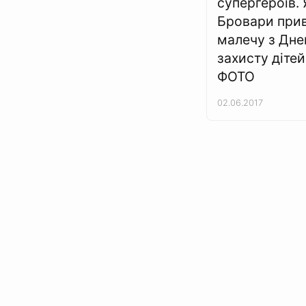
супергероїв. 
Бровари прив
малечу з Дн
захисту дітей
ФОТО
02.06.2017