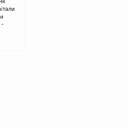
Як
італи
ем
 -