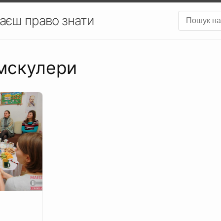
аєш право знати
умскулери