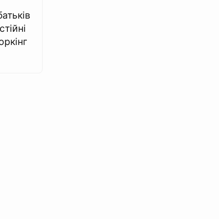
атьків
стійні
оркінг