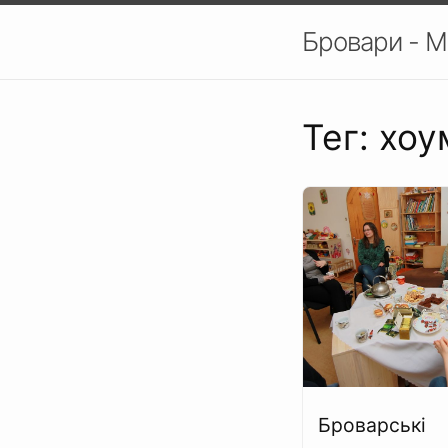
Бровари - М
Тег: хо
Броварські