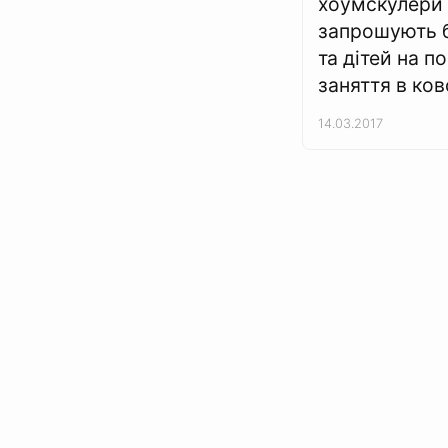
хоумскулери
запрошують б
та дітей на по
заняття в ков
14.03.2017