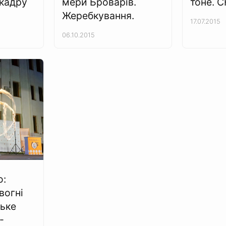
кадру
мери Броварів.
тоне. 
Жеребкування.
17.07.2015
06.10.2015
o:
вогні
ьке
-