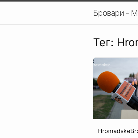
Бровари - М
Тег: Hr
HromadskeBr