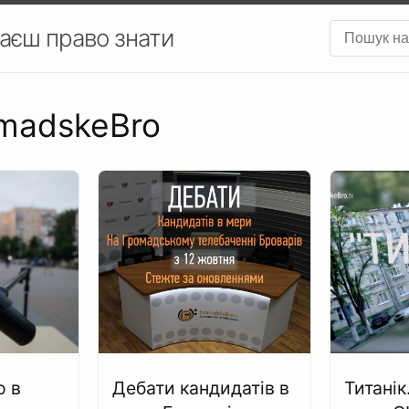
аєш право знати
omadskeBro
o в
Дебати кандидатів в
Титанік