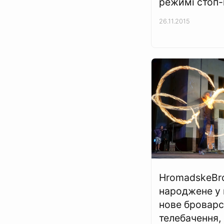
режимі стоп-
26.11.2015
HromadskeBr
народжене у 
нове броварс
телебачення, 