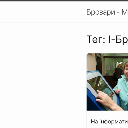
Бровари - М
Тег: І-Б
На інформати