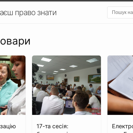
аєш право знати
ровари
зацію
17-та сесія:
Електр