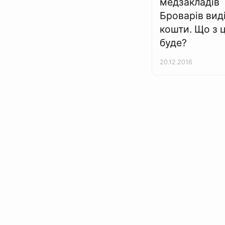
медзакладів
Броварів вид
кошти. Що з 
буде?
20.12.2016