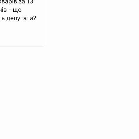
варів за 13
ів - що
ть депутати?