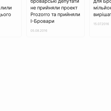
броварські депутати
для Бро
ілили
не прийняли проект
мільйон
цього
Prozorro та прийняли
виріша
І-Бровари
15.07.2016
05.08.2016