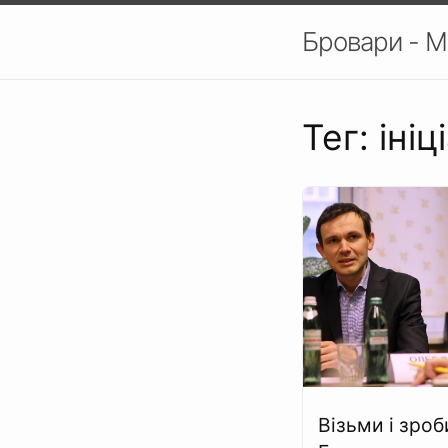
Бровари - М
Тег: іні
Візьми і зроб