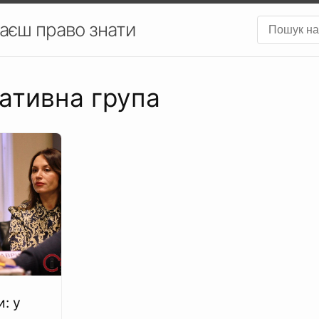
аєш право знати
ціативна група
и: у