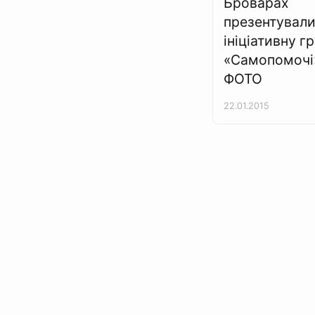
Броварах
презентувал
ініціативну г
«Самопомочі
ФОТО
22.01.2015