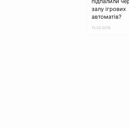
підпалили че
залу ігрових
автоматів?
15.02.2016