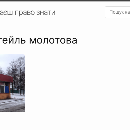
аєш право знати
ктейль молотова