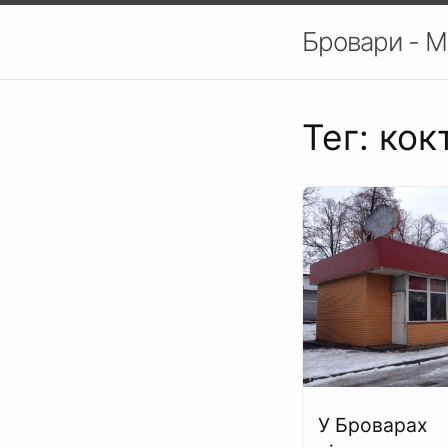
Бровари - М
Тег: ко
У Броварах