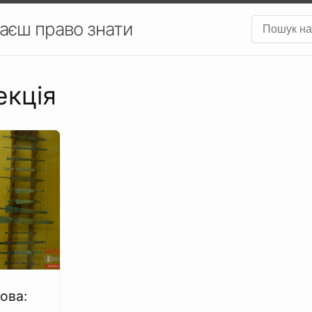
аєш право знати
екція
ова: