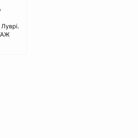
о
 Луврі.
ТАЖ