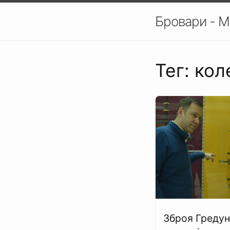
Бровари - М
Тег: кол
Зброя Гредун