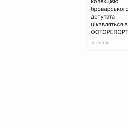
колекцією
броварськог
депутата
цікавляться в
ФОТОРЕПОР
20.01.2016