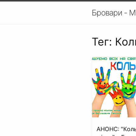
Бровари - М
Тег: Ко
АНОНС: "Кол