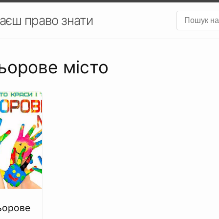
аєш право знати
льорове місто
ьорове