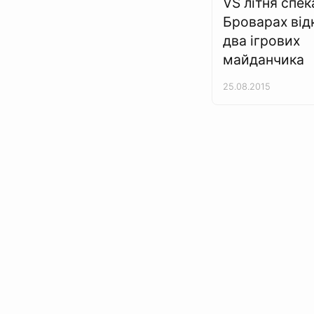
VS літня спек
Броварах від
два ігрових
майданчика
25.08.2015