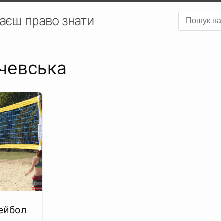
аєш право знати
рчевська
ейбол