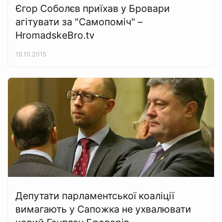
Єгор Соболєв приїхав у Бровари
агітувати за "Самопоміч" –
HromadskeBro.tv
19.10.2015
Депутати парламентської коаліції
вимагають у Сапожка не ухвалювати